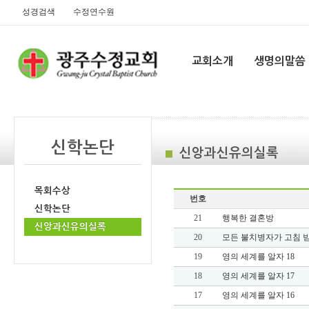
성경검색
수정연수원
교회소개
생명의말씀
신학논단
신앙과신유의실록
목회수상
번호
신학논단
21
행복한 결혼방
신앙과신유의실록
20
모든 불치병자가 고침 
19
영의 세계를 알자 18
18
영의 세계를 알자 17
17
영의 세계를 알자 16