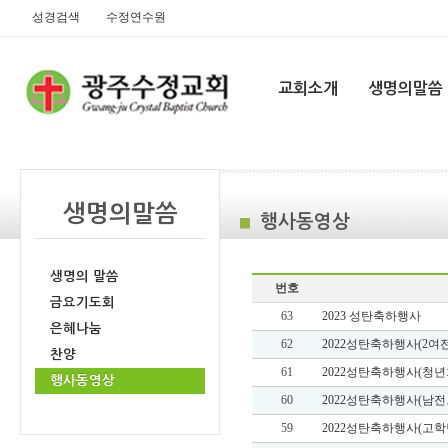
성경검색
수정연수원
교회소개
생명의말씀
생명의말씀
행사동영상
생명의 말씀
번호
금요기도회
63
2023 성탄축하행사
은혜나눔
62
2022성탄축하행사(2여
찬양
61
2022성탄축하행사(청년
행사동영상
60
2022성탄축하행사(남전
59
2022성탄축하행사(고학