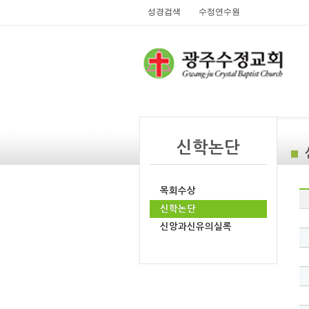
성경검색
수정연수원
신학논단
목회수상
신학논단
신앙과신유의실록