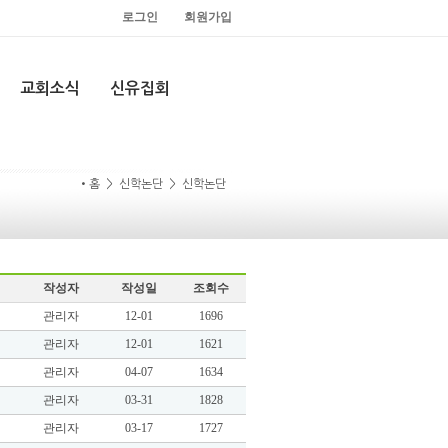
로그인
회원가입
교회소식
신유집회
•홈 > 신학논단 > 신학논단
작성자
작성일
조회수
관리자
12-01
1696
관리자
12-01
1621
관리자
04-07
1634
관리자
03-31
1828
관리자
03-17
1727