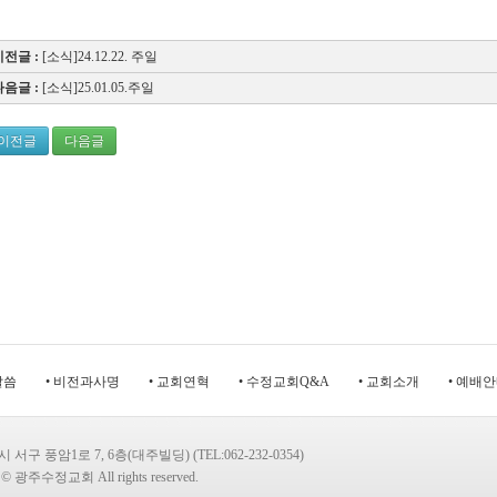
이전글 :
[소식]24.12.22. 주일
다음글 :
[소식]25.01.05.주일
이전글
다음글
말씀
• 비전과사명
• 교회연혁
• 수정교회Q&A
• 교회소개
• 예배
서구 풍암1로 7, 6층(대주빌딩) (TEL:062-232-0354)
t © 광주수정교회 All rights reserved.