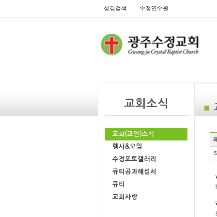
성경검색
수정연수원
교회소식
교회(교인)소식
제
행사&모임
작
수정포토갤러리
큐티공과해설서
큐티
교회사랑