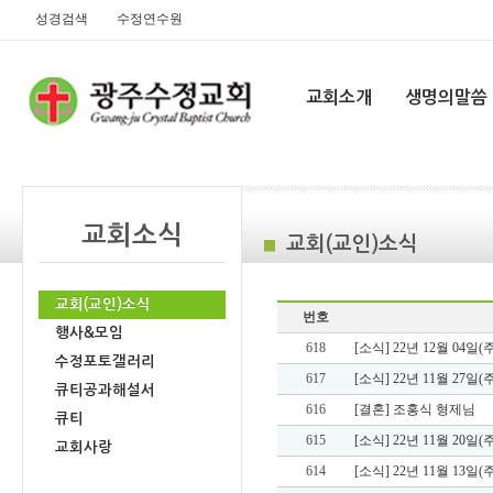
성경검색
수정연수원
교회소개
생명의말씀
교회소식
교회(교인)소식
교회(교인)소식
번호
행사&모임
618
[소식] 22년 12월 04일(
수정포토갤러리
617
[소식] 22년 11월 27일(
큐티공과해설서
616
[결혼] 조홍식 형제님
큐티
615
[소식] 22년 11월 20일(
교회사랑
614
[소식] 22년 11월 13일(